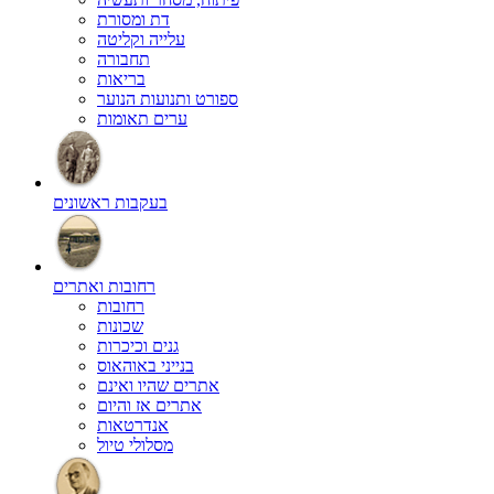
דת ומסורת
עלייה וקליטה
תחבורה
בריאות
ספורט ותנועות הנוער
ערים תאומות
בעקבות ראשונים
רחובות ואתרים
רחובות
שכונות
גנים וכיכרות
בנייני באוהאוס
אתרים שהיו ואינם
אתרים אז והיום
אנדרטאות
מסלולי טיול