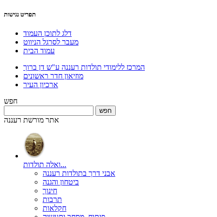
תפריט נגישות
דלג לתוכן העמוד
מעבר לסרגל הניווט
עמוד הבית
המרכז ללימודי תולדות רעננה ע"ש דן ברוך
מוזיאון חדר ראשונים
ארכיון העיר
חפש
אתר מורשת רעננה
ואלה תולדות...
אבני דרך בתולדות רעננה
ביטחון והגנה
חינוך
תרבות
חקלאות
פיתוח, מסחר ותעשיה