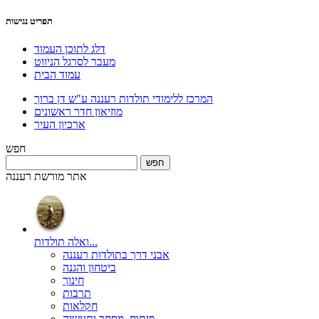
תפריט נגישות
דלג לתוכן העמוד
מעבר לסרגל הניווט
עמוד הבית
המרכז ללימודי תולדות רעננה ע"ש דן ברוך
מוזיאון חדר ראשונים
ארכיון העיר
חפש
אתר מורשת רעננה
ואלה תולדות...
אבני דרך בתולדות רעננה
ביטחון והגנה
חינוך
תרבות
חקלאות
פיתוח, מסחר ותעשיה