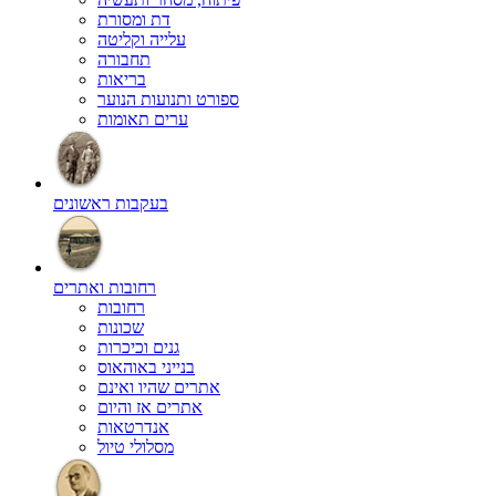
דת ומסורת
עלייה וקליטה
תחבורה
בריאות
ספורט ותנועות הנוער
ערים תאומות
בעקבות ראשונים
רחובות ואתרים
רחובות
שכונות
גנים וכיכרות
בנייני באוהאוס
אתרים שהיו ואינם
אתרים אז והיום
אנדרטאות
מסלולי טיול