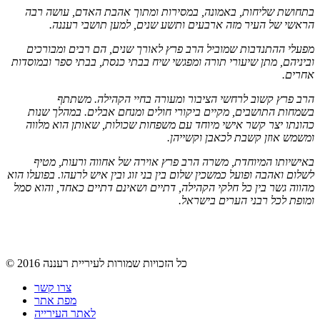
בתחושת שליחות, באמונה, במסירות ומתוך אהבת האדם, עושה רבה
הראשי של
העיר מזה ארבעים ותשע שנים, למען תושבי רעננה.
מפעלי ההתנדבות שמוביל הרב פרץ לאורך שנים, הם רבים ומבורכים
וביניהם,
מתן שיעורי תורה ומפגשי שיח בבתי כנסת, בבתי ספר ובמוסדות
אחרים.
הרב פרץ קשוב לרחשי הציבור ומעורה בחיי הקהילה. משתתף
בשמחות
התושבים, מקיים ביקורי חולים ומנחם אבלים. במהלך שנות
כהונתו יצר קשר
אישי מיוחד עם משפחות שכולות, שאותן הוא מלווה
ומשמש אוזן קשבת
לכאבן וקשייהן.
באישיותו המיוחדת, משרה הרב פרץ אוירה של אחווה ורעות, מטיף
לשלום
ואהבה ופועל כמשכין שלום בין בני זוג ובין איש לרעהו. בפועלו הוא
מהווה גשר
בין כל חלקי הקהילה, דתיים ושאינם דתיים כאחד, והוא סמל
ומופת לכל רבני
הערים בישראל.
2016 כל הזכויות שמורות לעיריית רעננה
©
צרו קשר
מפת אתר
לאתר העירייה