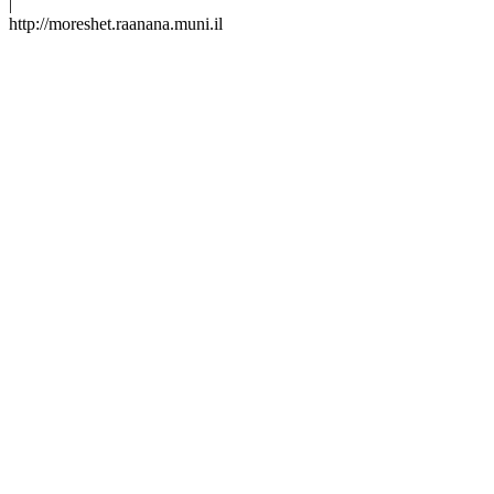
|
http://moreshet.raanana.muni.il