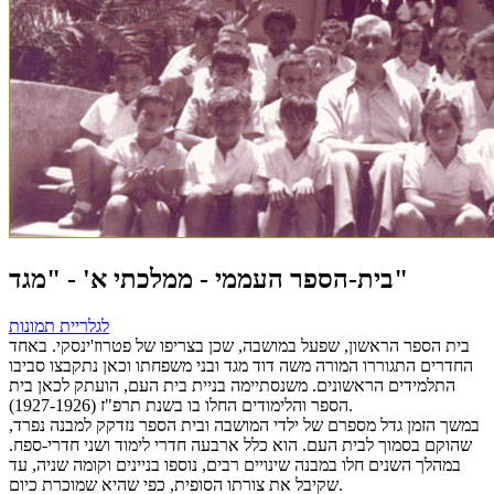
בית-הספר העממי - ממלכתי א' - "מגד"
לגלריית תמונות
בית הספר הראשון, שפעל במושבה, שכן בצריפו של פטרוז'ינסקי. באחד
החדרים התגוררו המורה משה דוד מגד ובני משפחתו וכאן נתקבצו סביבו
התלמידים הראשונים. משנסתיימה בניית בית העם, הועתק לכאן בית
הספר והלימודים החלו בו בשנת תרפ"ז (1927-1926).
במשך הזמן גדל מספרם של ילדי המושבה ובית הספר נזדקק למבנה נפרד,
שהוקם בסמוך לבית העם. הוא כלל ארבעה חדרי לימוד ושני חדרי-ספח.
במהלך השנים חלו במבנה שינויים רבים, נוספו בניינים וקומה שניה, עד
שקיבל את צורתו הסופית, כפי שהיא שמוכרת כיום.