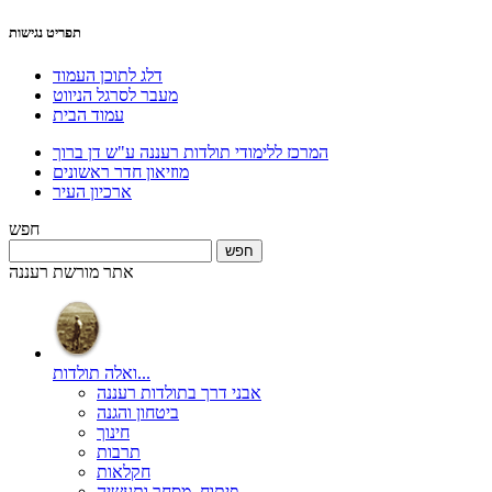
תפריט נגישות
דלג לתוכן העמוד
מעבר לסרגל הניווט
עמוד הבית
המרכז ללימודי תולדות רעננה ע"ש דן ברוך
מוזיאון חדר ראשונים
ארכיון העיר
חפש
אתר מורשת רעננה
ואלה תולדות...
אבני דרך בתולדות רעננה
ביטחון והגנה
חינוך
תרבות
חקלאות
פיתוח, מסחר ותעשיה