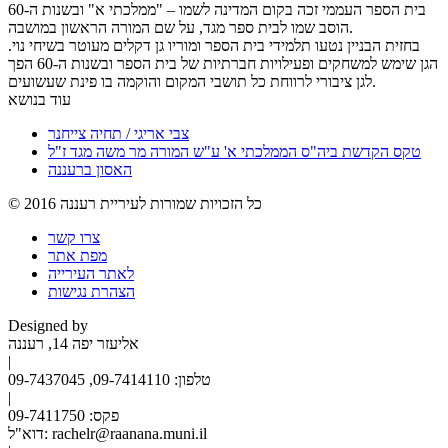
בית הספר העממי זכה בקום המדינה לשמו – "ממלכתי א" ובשנות ה-60
הוסב שמו לבית ספר מגד, על שם המורה הראשון במושבה.
בחזית הבניין נטעו תלמידי בית הספר ומוריו גן דקלים מעוטר בשיחי נוי.
הגן שימש למשחקים ופעילויות חברתיות של בית הספר ובשנות ה-60 הפך
לגן ציבורי לרווחת כל תושבי המקום והוקמה בו פינת שעשועים.
עוד בנושא
צבי אריגי / תחיה צייחנר
טקס הקדשת ביה"ס הממלכתי א' ע"ש המורה מר משה מגד ז"ל
האסון ברעננה
2016 כל הזכויות שמורות לעיריית רעננה
©
צרו קשר
מפת אתר
לאתר העירייה
הצהרת נגישות
Designed by
אליעזר יפה 14, רעננה
|
טלפון: 09-7414110, 09-7437045
|
פקס: 09-7411750
דוא"ל: rachelr@raanana.muni.il