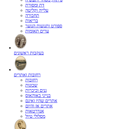
דת ומסורת
עלייה וקליטה
תחבורה
בריאות
ספורט ותנועות הנוער
ערים תאומות
בעקבות ראשונים
רחובות ואתרים
רחובות
שכונות
גנים וכיכרות
בנייני באוהאוס
אתרים שהיו ואינם
אתרים אז והיום
אנדרטאות
מסלולי טיול