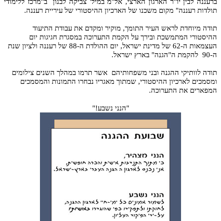
ברעננה לבין יו"ר הארגון הארצי, אל"מ במיל' צביקה לבנון ב"מרכז ללימודי
תולדות רעננה" מקום משכנו של הארכיון ההיסטורי של עיריית רעננה.
תודה מיוחדת לראש העיר התומך, מוקיר ומקדם את עבודת התיעוד
ההיסטורי המתמשכת ובירך על הקמת התערוכה במסגרת חגיגות יום
העצמאות ה-62 של מדינת ישראל, יום ההולדת ה-88 של רעננה ולציון שנת
ה-90 להקמת ה"הגנה" בארץ ישראל.
תודה לוותיקי ההגנה ובני משפחותיהם אשר תרמו במהלך השנים צילומים
ומסמכים לארכיון ההיסטורי, שמתוך מאגריו נבחרו התמונות והמסמכים
המפארים את התערוכה.
"הנני נשבע!"