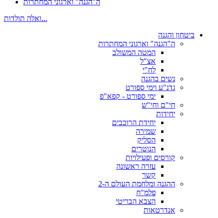
ה"הגנה" וארגוני המחתרות
ואלה תולדות...
ביטחון והגנה
ה"הגנה" וארגוני המחתרות
המטה המשולב
אצ"ל
לח"י
נשים בהגנה
גדנ"ע וימי ספורט
ימי ספורט - קפא"פ
חי"ם וחי"ש
יחידות
יחידת הרוכבים
שמירה
הסליק
הנוטרים
קורסים ופעילויות
עזרה ראשונה
קשר
ההגנה ומלחמת העולם ה-2
פלמ"ח
הצבא הבריטי
אנדרטאות