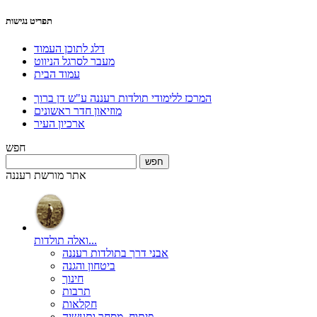
תפריט נגישות
דלג לתוכן העמוד
מעבר לסרגל הניווט
עמוד הבית
המרכז ללימודי תולדות רעננה ע"ש דן ברוך
מוזיאון חדר ראשונים
ארכיון העיר
חפש
אתר מורשת רעננה
ואלה תולדות...
אבני דרך בתולדות רעננה
ביטחון והגנה
חינוך
תרבות
חקלאות
פיתוח, מסחר ותעשיה