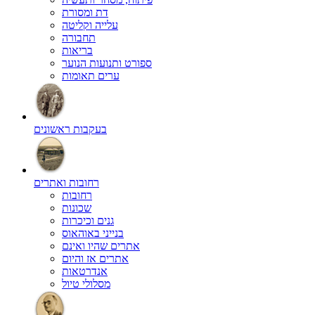
דת ומסורת
עלייה וקליטה
תחבורה
בריאות
ספורט ותנועות הנוער
ערים תאומות
בעקבות ראשונים
רחובות ואתרים
רחובות
שכונות
גנים וכיכרות
בנייני באוהאוס
אתרים שהיו ואינם
אתרים אז והיום
אנדרטאות
מסלולי טיול