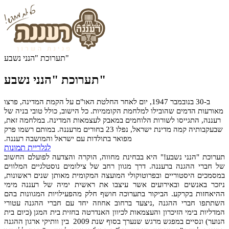
תערוכת "הנני נשבע"
תערוכת "הנני נשבע"
ב-30 בנובמבר 1947, יום לאחר החלטת האו"ם על הקמת המדינה, פרצו
מאורעות הדמים שהובילו למלחמת הקוממיות. כל הישוב, כולל טובי בניה של
רעננה, התגייסו לשורות הלוחמים במאבק לעצמאות המדינה. במלחמה זאת,
שבעקבותיה קמה מדינת ישראל, נפלו 23 בחורים מרעננה. במותם רשמו פרק
מפואר בתולדות עם ישראל והמושבה רעננה.
לגלריית תמונות
תערוכת "הנני נשבע!" היא בבחינת מחווה, הוקרה והצדעה לפועלם החשוב
של חברי ההגנה ברעננה. דרך מגוון רחב של צילומים נוסטלגיים המלווים
במסמכים היסטוריים ובפרוטוקולי המועצה המקומית מאותן שנים ראשונות,
ניזכר באנשים ובאירועים אשר עיצבו את ראשית ימיה של רעננה מימי
ההיאחזות בקרקע. הביקור בתערוכה חושף חלק מהפעילויות המגוונות בהם
השתתפו חברי ההגנה ,ניצעד ברחוב אחוזה יחד עם חברי ההגנה עטורי
המדליות בימי הזיכרון והעצמאות לכיוון האנדרטה בחזית בית המגן (כיום בית
הנוער) ונסיים במפגש מרגש שנערך בסוף שנת 2009 בין וותיקי ארגון ההגנה