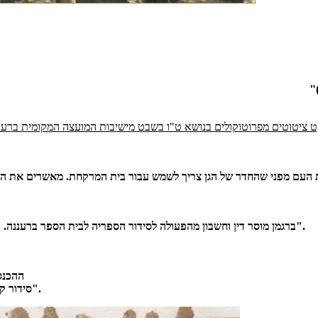
 ציטוטים מפרוטוקולים בנושא ט"ו בשבט מישיבות המועצה המקומית ברענ
"...ברגמן מוסר דין וחשבון מהפעולה לסידור הספריה לבית הספר ברעננה. הכנסות הספריה באות מדמי קריאה. הספריה תגדל בהדרגה".
"ההכנס
סידור קבוצה ב' של שיעורי ערב לעברית ותשלום למורה מגד סך 500 מא"י לחודש".