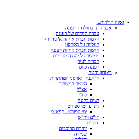
ואלה תולדות...
אבני דרך בתולדות רעננה
עברה הקדום של רעננה
הקמת חברת אחוזה א' ניו יורק
העלייה על הקרקע
הקמת חברת אחוזת רעננה
ממושבה למועצה מקומית
הכרזה לעיר
רעננה כיום
ביטחון והגנה
ה"הגנה" וארגוני המחתרות
המטה המשולב
אצ"ל
לח"י
נשים בהגנה
גדנ"ע וימי ספורט
ימי ספורט - קפא"פ
חי"ם וחי"ש
יחידות
יחידת הרוכבים
שמירה