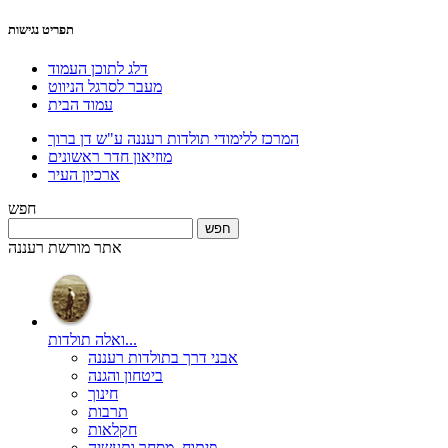
תפריט נגישות
דלג לתוכן העמוד
מעבר לסרגל הניווט
עמוד הבית
המרכז ללימודי תולדות רעננה ע"ש דן ברוך
מוזיאון חדר ראשונים
ארכיון העיר
חפש
אתר מורשת רעננה
ואלה תולדות...
אבני דרך בתולדות רעננה
ביטחון והגנה
חינוך
תרבות
חקלאות
פיתוח, מסחר ותעשיה