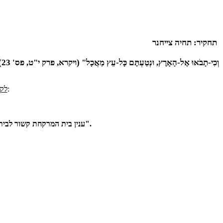
תחקיר: תחיה צייחנר
"וְכִי-תָבֹאוּ אֶל-הָאָרֶץ, וּנְטַעְתֶּם כָּל-עֵץ מַאֲכָל" (ויקרא, פרק י"ט, פס' 23)
:
לקט
"ענין בית המרקחת קשור לבית העם מפני שהחדר של הגן צריך לשמש עבור בית המרקחת. מאשרים את ההוצאה (760) מא"י לצרכי חגיגת הילדים בחמישה עשר בשבט".