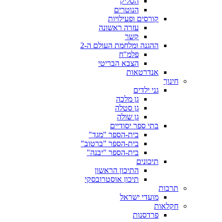
הסליק
הנוטרים
קורסים ופעילויות
עזרה ראשונה
קשר
ההגנה ומלחמת העולם ה-2
פלמ"ח
הצבא הבריטי
אנדרטאות
חינוך
גני ילדים
גן מלכה
גן סטלה
גן שולה
בתי ספר יסודיים
בית-הספר "מגד"
בית-הספר "ברטוב"
בית-הספר "יבנה"
תיכונים
התיכון הראשון
תיכון אוסטרובסקי
תרבות
מועדי ישראל
חקלאות
פרדסנות