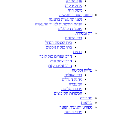
ענף הטבק
גידול ירקות
משק החי
פיתוח, מסחר ותעשיה
ניצני התעשיה ברעננה
הנחת התשתית לאזור התעשיה
מועצת הפועלים
דת ומסורת
בתי הכנסת
בית הכנסת הגדול
בתי כנסת נוספים
רבנים
הרב אפרים סוקולובר
הרב יצחק פרץ
הרב אליהו קאץ
עלייה וקליטה
בתי העולים
מחנה העולים
המעברה
מרכז הקליטה
הכשרות הקיבוצים
תחבורה
בריאות
ספורט ותנועות הנוער
מכבי רעננה