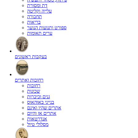
דת ומסורת
עלייה וקליטה
תחבורה
בריאות
ספורט ותנועות הנוער
ערים תאומות
בעקבות ראשונים
רחובות ואתרים
רחובות
שכונות
גנים וכיכרות
בנייני באוהאוס
אתרים שהיו ואינם
אתרים אז והיום
אנדרטאות
מסלולי טיול